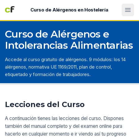
Abri
Curso de Alérgenos en Hostelería
Curso de Alérgenos e
Intolerancias Alimentarias
Accede al curso gratuito de alérgenos. 9 módulos: los 14
alérgenos, normativa UE 1169/2011, plan de control,
etiquetado y formación de trabajadores.
Lecciones del Curso
A continuación tienes las lecciones del curso. Dispones
también del manual completo y del examen online para
hacerlo en cualquier momento e ir viendo así tu progreso