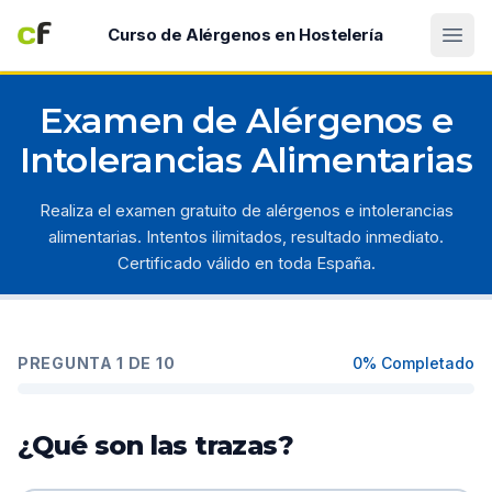
Abri
Curso de Alérgenos en Hostelería
Examen de Alérgenos e
Intolerancias Alimentarias
Realiza el examen gratuito de alérgenos e intolerancias
alimentarias. Intentos ilimitados, resultado inmediato.
Certificado válido en toda España.
PREGUNTA
1
DE
10
0
% Completado
¿Qué son las trazas?