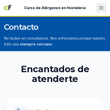
Abri
Curso de Alérgenos en Hostelería
Contacto
No dudes en consultarnos. Nos esforzamos porque nuestro
trato sea
siempre cercano
.
Encantados de
atenderte