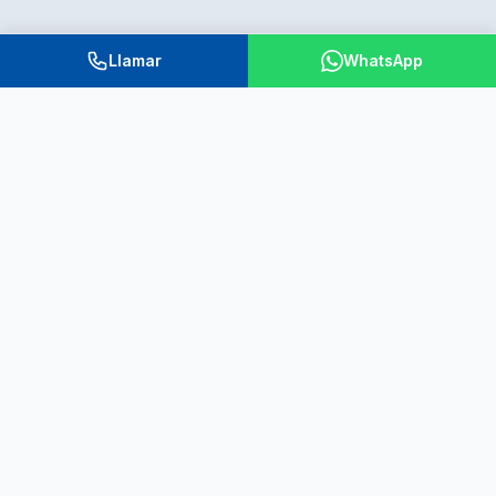
Llamar
WhatsApp
Coformación® es una marca registrada en el Ministerio de Industria,
Comercio y Turismo: Código #3739278/6
Sobre Nosotros
Somos una academia de formación y consultora de seguridad
alimentaria y prevención de riesgos laborales ubicada en
Madrid.