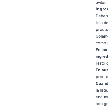
eviten
Ingre
Deberá
lista 
produc
Solame
como p
En los
ingred
resto d
En aus
produc
Cuando
la lis
encuen
con gr