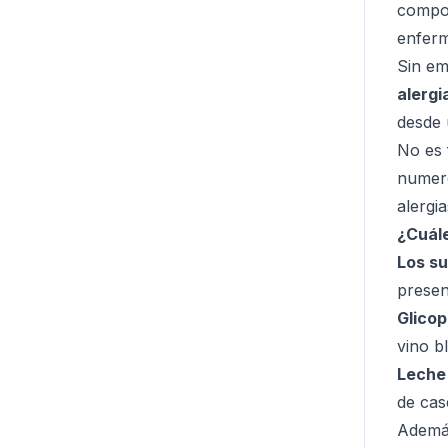
compon
enfer
Sin em
alergi
desde 
No es 
numero
alergi
¿Cuále
Los su
presen
Glicop
vino b
Leche
de cas
Además