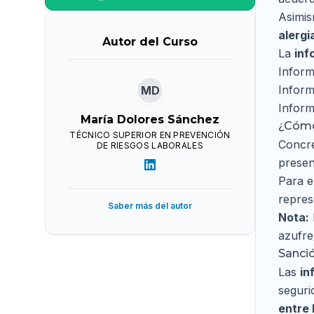
Asimi
alergi
Autor del Curso
La
inf
Inform
Inform
MD
Inform
María Dolores Sánchez
¿Cómo 
TÉCNICO SUPERIOR EN PREVENCIÓN
Concre
DE RIESGOS LABORALES
prese
Para e
repres
Saber más del autor
Nota:
azufre
Sanci
Las
in
seguri
entre