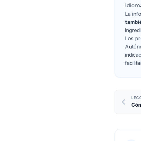
Idiom
La inf
tambié
ingred
Los pr
Autóno
indica
facilit
LEC
Cóm