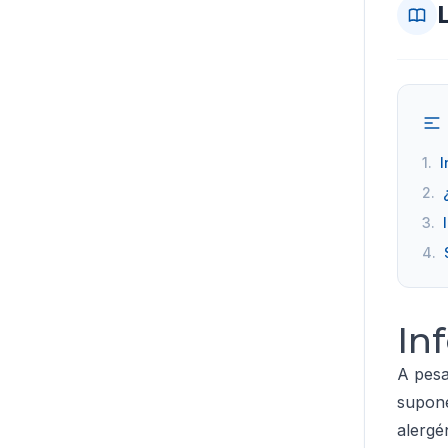
1.
I
2.
3.
4.
In
A pesa
supone
alergé