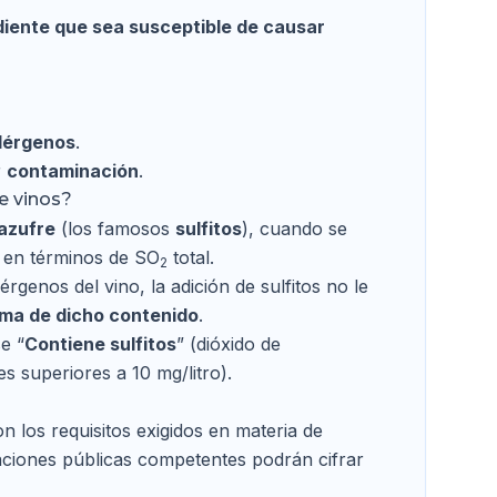
diente que sea susceptible de causar
lérgenos
.
r
contaminación
.
e vinos?
 azufre
(los famosos
sulfitos
), cuando se
en términos de SO
total.
2
rgenos del vino, la adición de sulfitos no le
rma de dicho contenido
.
e “
Contiene sulfitos
” (dióxido de
s superiores a 10 mg/litro).
los requisitos exigidos en materia de
raciones públicas competentes podrán cifrar