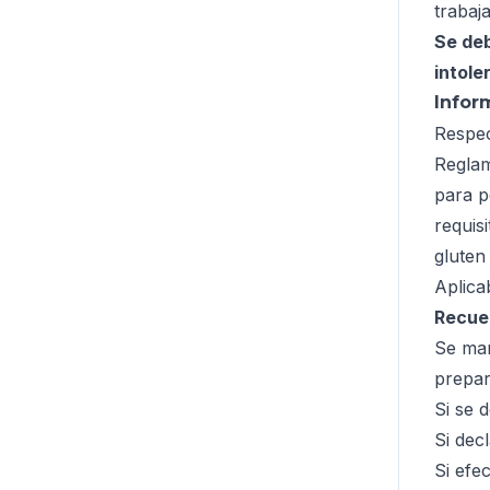
trabaj
Se deb
intole
Infor
Respec
Reglam
para p
requis
gluten
Aplica
Recue
Se man
prepar
Si se 
Si dec
Si efe