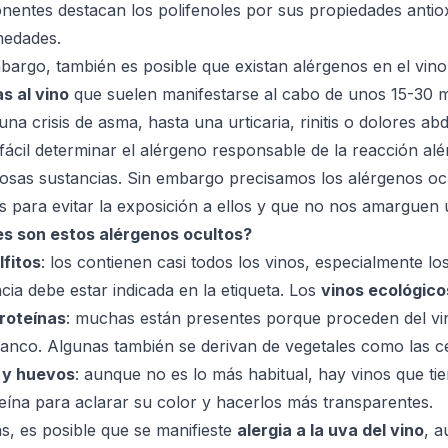
entes destacan los polifenoles por sus propiedades antio
medades.
bargo, también es posible que existan alérgenos en el vin
as al vino
que suelen manifestarse al cabo de unos 15-30 m
una crisis de asma, hasta una urticaria, rinitis o dolores ab
fácil determinar el alérgeno responsable de la reacción al
sas sustancias. Sin embargo precisamos los
alérgenos oc
as para evitar la exposición a ellos y que no nos amargue
s son estos alérgenos ocultos?
lfitos
: los contienen casi todos los vinos, especialmente l
cia debe estar indicada en la etiqueta. Los
vinos ecológico
roteínas
: muchas están presentes porque proceden del vin
lanco. Algunas también se derivan de vegetales como las c
 y huevos
: aunque no es lo más habitual, hay vinos que t
eína para aclarar su color y hacerlos más transparentes.
, es posible que se manifieste
alergia a la uva del vino
, a