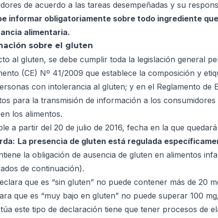
adores de acuerdo a las tareas desempeñadas y su responsa
e informar obligatoriamente sobre todo ingrediente que
rancia alimentaria.
mación sobre el gluten
to al gluten, se debe cumplir toda la legislación general p
ento (CE) Nº 41/2009 que establece la composición y etiq
ersonas con intolerancia al gluten; y en el Reglamento de 
itos para la transmisión de información a los consumidores
 en los alimentos.
ble a partir del 20 de julio de 2016, fecha en la que queda
rda:
La presencia de gluten está regulada específicame
tiene la obligación de ausencia de gluten en alimentos infa
ados de continuación).
declara que es “sin gluten” no puede contener más de 20 m
lara que es “muy bajo en gluten” no puede superar 100 mg
ctúa este tipo de declaración tiene que tener procesos de 