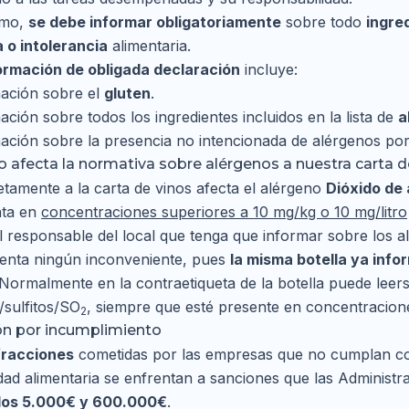
smo,
se debe informar obligatoriamente
sobre todo
ingre
a o intolerancia
alimentaria.
ormación de obligada declaración
incluye:
ación sobre el
gluten
.
ación sobre todos los ingredientes incluidos en la lista de
a
ación sobre la presencia no intencionada de alérgenos po
afecta la normativa sobre alérgenos a nuestra carta d
tamente a la carta de vinos afecta el alérgeno
Dióxido de
nta en
concentraciones superiores a 10 mg/kg o 10 mg/litro
l responsable del local que tenga que informar sobre los alé
enta ningún inconveniente, pues
la misma botella ya info
Normalmente en la contraetiqueta de la botella puede leers
/sulfitos/SO
, siempre que esté presente en concentracione
2
ón por incumplimiento
fracciones
cometidas por las empresas que no cumplan con 
dad alimentaria se enfrentan a sanciones que las Administ
 los 5.000€ y 600.000€
.