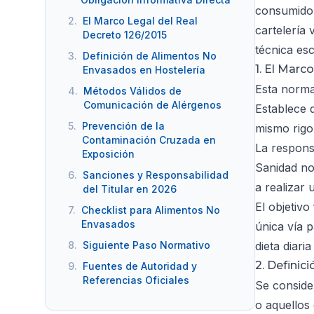
consumidor
2.
El Marco Legal del Real
cartelería 
Decreto 126/2015
técnica esc
3.
Definición de Alimentos No
1. El Marc
Envasados en Hostelería
Esta norma
4.
Métodos Válidos de
Comunicación de Alérgenos
Establece 
5.
Prevención de la
mismo rigo
Contaminación Cruzada en
La responsa
Exposición
Sanidad no
6.
Sanciones y Responsabilidad
a realizar
del Titular en 2026
El objetivo
7.
Checklist para Alimentos No
Envasados
única vía 
8.
Siguiente Paso Normativo
dieta diaria
2. Definic
9.
Fuentes de Autoridad y
Referencias Oficiales
Se conside
o aquellos