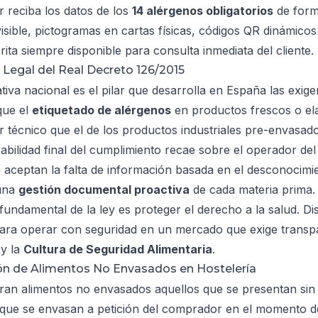
 reciba los datos de los
14 alérgenos obligatorios
de forma
visible, pictogramas en cartas físicas, códigos QR dinámico
rita siempre disponible para consulta inmediata del cliente.
o Legal del Real Decreto 126/2015
tiva nacional es el pilar que desarrolla en España las exi
que el
etiquetado de alérgenos
en productos frescos o ela
r técnico que el de los productos industriales pre-envasado
bilidad final del cumplimiento recae sobre el operador del
 aceptan la falta de información basada en el desconocimien
 una
gestión documental proactiva
de cada materia prima.
 fundamental de la ley es proteger el derecho a la salud. 
para operar con seguridad en un mercado que exige transp
 y la
Cultura de Seguridad Alimentaria
.
ión de Alimentos No Envasados en Hostelería
ran alimentos no envasados aquellos que se presentan sin e
 que se envasan a petición del comprador en el momento de