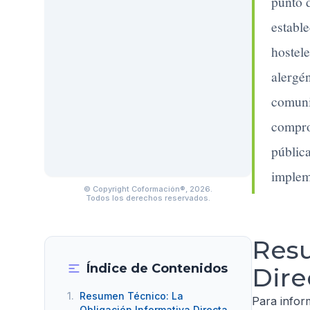
punto 
establ
hostele
alergén
comuni
comprom
pública
implem
© Copyright Coformación®, 2026.
Todos los derechos reservados.
Resu
Índice de Contenidos
Dire
1.
Resumen Técnico: La
Para infor
Obligación Informativa Directa