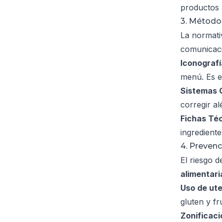
productos a
3. Método
La normativ
comunicaci
Iconografí
menú. Es el
Sistemas 
corregir a
Fichas Téc
ingrediente
4. Preven
El riesgo 
alimentari
Uso de ute
gluten y fr
Zonificaci